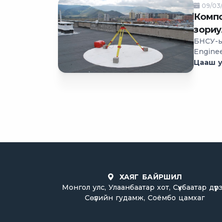
09/03
Компс
зориу
БНСУ-ы
Engine
мэдээ 
Цааш 
өндрий
онуудад
ХАЯГ БАЙРШИЛ
Монгол улс, Улаанбаатар хот, Сүхбаатар дүүрэ
Сөүлийн гудамж, Соёмбо цамхаг