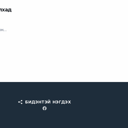
лхад
ын
БИДЭНТЭЙ НЭГДЭХ