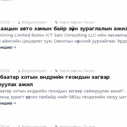
/2026
Belguunnyam
Хэрэгжүүлсэн Төсөл
даацын авто замын байр зүйн зураглалын ажи
Mining Limited болон ICT Sain Consulting LLC-ийн захиалга
л аймгийн Цэцэрлэг сум, Овоотын нүүрсний уурхайгаас Эрд
тлэх 545км хүнд даацын авто замын трассын дагуух байр зүй
унших
ураглалын ажлыг хийж гүйцэтгэв.
/2026
Belguunnyam
Хэрэгжүүлсэн Төсөл
баатар хотын өндрийн геоидын загвар
руулах ажил
баатар хотын өндрийн геоидын загвар сайжруулах ажил"-
ээнд зурагт үзүүлсэн талбайд нийт 583ш геодезийн хатуу цэ
оо 6км-н зайтайгаар торлол үүсгэн суулгаж байрлал, өндөр
унших
етрийн өндөр нарийвчлалын хэмжилтийг хийсэн.
/2026
Belguunnyam
Хэрэгжүүлсэн Төсөл