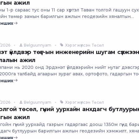
лгын ажил
ы 1-р сараас тус оны 11 сар хүртэл Таван толгой гашуун су
ийн төмөр замын барилгын ажлын геодезийн хяналтын
тийн ажлыг хийж гүйцэтгэв.
унших
/2026
Belguunnyam
Хэрэгжүүлсэн Төсөл
эт үйлдвэр төүг-ын инженерийн шугам сүлжээ
глалын ажил
мпани нь 2020 онд Эрдэнэт үйлдвэрийн нийт нутаг дэвсгэ
2000га талбайд агаарын зураг авах, ортофото, гадаргын т
үүсгэх, 1:500-ны масштабтай байр зүйн тоон зураг, газар доо
унших
сүлжээний зураглалыг хийж мэдээллийн сан үүсгэх ажлыг х
эсэн.
/2026
Belguunnyam
Хэрэгжүүлсэн Төсөл
лгой төсөл, гүний уурхайн анхдагч бутлууры
лгын ажил
гойн гүний уурхайд газрын гадаргаас доош 1350м гүнд ба
хдагч бутлуурын барилгын ажлын геодезийн хэмжилт, хян
үйцэтгэж байна.
унших