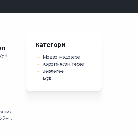
Категори
өл
уун
Мэдээ мэдээлэл
Хэрэгжүүлсэн төсөл
Зөвлөгөө
Бүгд
орших
рийн
в.