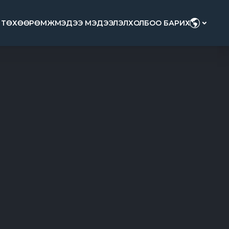
 ТӨХӨӨРӨМЖ
МЭДЭЭ МЭДЭЭЛЭЛ
ХОЛБОО БАРИХ