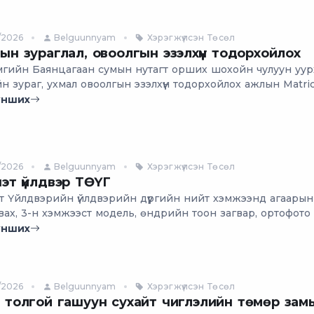
/2026
Belguunnyam
Хэрэгжүүлсэн Төсөл
ын зураглал, овоолгын эзэлхүүн тодорхойлох
мгийн Баянцагаан сумын нутагт орших шохойн чулуун уу
йн зураг, ухмал овоолгын эзэлхүүн тодорхойлох ажлын Matri
 нисгэгчгүй нисэх төхөөрөмж ашиглан хийв.
унших
/2026
Belguunnyam
Хэрэгжүүлсэн Төсөл
эт үйлдвэр ТӨҮГ
т Үйлдвэрийн үйлдвэрийн дүүргийн нийт хэмжээнд агаарын
вах, 3-н хэмжээст модель, өндрийн тоон загвар, ортофото
ажлыг хийж гүйцэтгэв.
унших
/2026
Belguunnyam
Хэрэгжүүлсэн Төсөл
 толгой гашуун сухайт чиглэлийн төмөр зам