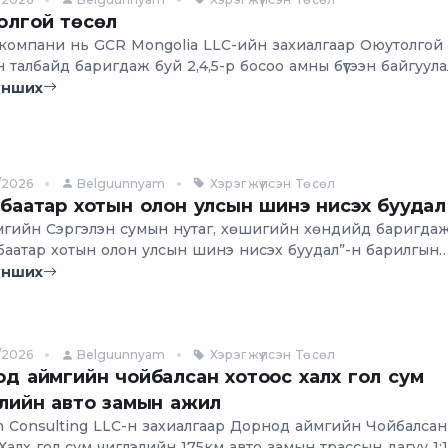
олгой төсөл
компани нь GCR Mongolia LLC-ийн захиалгаар Оюутолгой
 талбайд баригдаж буй 2,4,5-р босоо амны бүтээн байгуула
зам талбай, бусад барилгын ажлын геодезийн өдөр
унших
 хэмжилтийн ажлыг гүйцэтгэж байна.
/2026
Belguunnyam
Хэрэгжүүлсэн Төсөл
баатар хотын олон улсын шинэ нисэх буудал
мгийн Сэргэлэн сумын нутаг, хөшигийн хөндийд баригда
нбаатар хотын олон улсын шинэ нисэх буудал”-н барилгын
геодезийн ерөнхий гүйцэтгэгчээр 2013-2017 онуудад ажил
унших
/2026
Belguunnyam
Хэрэгжүүлсэн Төсөл
д аймгийн чойбалсан хотоос халх гол сум
лийн авто замын ажил
in Consulting LLC-н захиалгаар Дорнод аймгийн Чойбалсан
Халх гол сум чиглэлийн 175км авто замын трассын дагуу 1: