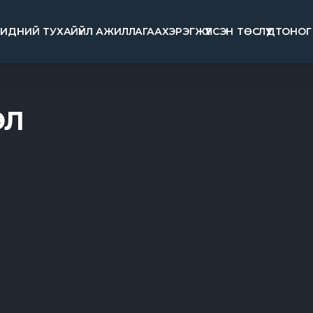
БИДНИЙ ТУХАЙ
ҮЙЛ АЖИЛЛАГАА
ХЭРЭГЖҮҮЛСЭН ТӨСЛҮҮД
ТОНОГ
ЭЛ