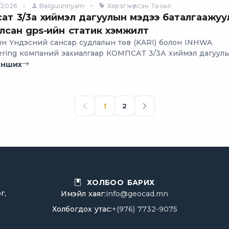
/2026
Belguunnyam
Хэрэгжүүлсэн Төсөл
ат 3/3а хиймэл дагуулын мэдээ баталгаажуу
лсан gps-ийн статик хэмжилт
н Үндэсний сансар судлалын төв (KARI) болон INHWA
ering компаний захиалгаар КОМПСАТ 3/3А хиймэл дагуул
баталгаажуулхад зориулсан GCP цэгүүдийн байрлал болон
унших
г тодорхойлох хэмжилт, боловсруулалтын ажлыг 2011-2016
 хийж гүйцэтгэсэн.
1
2
ХОЛБОО БАРИХ
г,
Имэйл хаяг:
info@geocad.mn
Холбогдох утас:
+(976) 7732-9075