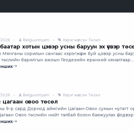
/2026
Belguunnyam
Хэрэгжүүлсэн Төсөл
баатар хотын цэвэр усны баруун эх үүсвэр төс
 Мянганы сорилын сангаас хэрэгжүүлж буй цэвэр усны бар
вэр төслийн барилгын ажлын Геодезийн ерөнхий хяналтаар
ж байна.
унших
/2026
Belguunnyam
Хэрэгжүүлсэн Төсөл
 цагаан овоо төсөл
ны 9-р сард Дорнод аймгийн Цагаан-Овоо сумын нутагт 
Цагаан Овоо төслийн нийт талбай болон баяжуулах үйлдвэ
н нарийвчилсан байр зүйн зураглалын ажлыг хийж гүйцэтгэ
унших