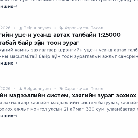
штабтай байр зүйн тоон зургийн ажлыг хийж гүйцэтгэв.
унших
/2026
Belguunnyam
Хэрэгжүүлсэн Төсөл
гийн уцс-н усанд автах талбайн 1:25000
абай байр зүйн тоон зураг
хүчний яамны захиалгаар шүрэнгийн уцс-н усанд автах тал
0-ны масштабтай байр зүйн тоон зураглалын ажлыг сансры
 зураглалын аргаар нийт 203км квадрат талбайд хийж гүйц
унших
/2026
Belguunnyam
Хэрэгжүүлсэн Төсөл
йн мэдээллийн систем, хаягийн зураг зохиох
ы захиалгаар хаягийн мэдээллийн систем багуулах, хаягий
охиох ажлыг монгол улсын 21 аймаг, 330 сум, улаанбаатар
ргийн хэмжээнд хийж гүйцэтгэж байна. Уг ажлыг гмс дээр
унших
лан ану-н esri компаний arcgis програм ашиглан гүйцэтгэ