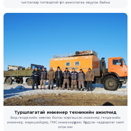
чиглэлээр тогтвортой үйл ажиллагаа явуулж байна
Туршлагатай инженер техникийн ажилчид
Бид геодезийн зөвлөх болон мэргэшсэн инженер, геодезийн
инженер, маркшейдер, ГМС инженерүүдээс бүрдсэн чадварлаг хамт
олон юм.