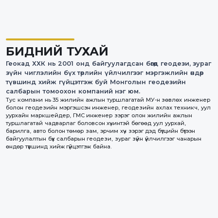
БИДНИЙ ТУХАЙ
Геокад ХХК нь 2001 онд байгуулагдсан бөгөөд геодези, зураг
зүйн чиглэлийн бүх төрлийн үйлчилгээг мэргэжлийн өндөр
түвшинд хийж гүйцэтгэж буй Монголын геодезийн
салбарын томоохон компаний нэг юм.
Тус компани нь 35 жилийн ажлын туршлагатай МУ-н зөвлөх инженер
болон геодезийн мэргэшсэн инженер, геодезийн ахлах техникч, уул
уурхайн маркшейдер, ГМС инженер зэрэг олон жилийн ажлын
туршлагатай чадварлаг боловсон хүчинтэй бөгөөд уул уурхай,
барилга, авто болон төмөр зам, эрчим хүч зэрэг дэд бүтцийн бүтээн
байгуулалтын бүх салбарын геодези, зураг зүйн үйлчилгээг чанарын
өндөр түвшинд хийж гүйцэтгэж байна.