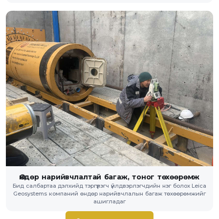
Өндөр нарийвчлалтай багаж, тоног төхөөрөмж
Бид салбартаа дэлхийд тэргүүлэгч үйлдвэрлэгчдийн нэг болох Leica
Geosystems компаний өндөр нарийвчлалын багаж төхөөрөмжийг
ашигладаг