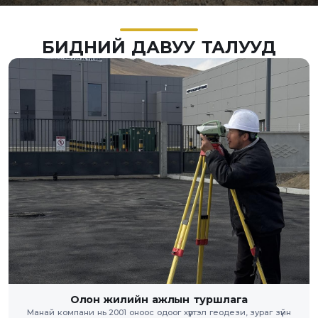
БИДНИЙ ДАВУУ ТАЛУУД
Олон жилийн ажлын туршлага
Манай компани нь 2001 оноос одоог хүртэл геодези, зураг зүйн